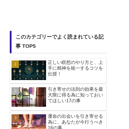
このカテゴリーでよく読まれている記
事 TOP5
正しい瞑想のやり方と、上
手に精神を統一するコツを
伝授！
引き寄せの法則の効果を最
大限に得る為に知っておい
てほしい17の事
運命の出会いを引き寄せる
為に、あなたが今行うべき
16の事