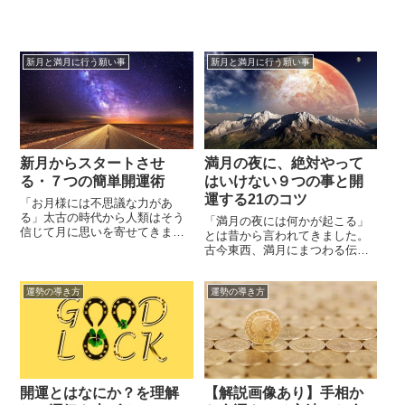
新月と満月に行う願い事
新月と満月に行う願い事
新月からスタートさせ
満月の夜に、絶対やって
る・７つの簡単開運術
はいけない９つの事と開
運する21のコツ
「お月様には不思議な力があ
る」太古の時代から人類はそう
「満月の夜には何かが起こる」
信じて月に思いを寄せてきまし
とは昔から言われてきました。
た。例えば新月と満月の日は大
古今東西、満月にまつわる伝
潮となり、潮の満ち干がいつも
承、言い伝え、都市伝説は数多
より大きなものになります。ま
くありますよね。もしかした
た、月の満ち欠けの周期が約29
運勢の導き方
運勢の導き方
ら、あなたも満月の夜にまつわ
日であることから、明治時代に
る思い出や不思議な経験をした
太陽暦が暦(こよみ)として制定さ
事があるかもしれません。満月
れるまでは、月の満ち欠けをベ
の夜、地球は太陽と月の間に位
ースにした太陰暦が日本の暦(こ
置する状態、つまり太陽-地球-月
よみ)...
と直線上に並びます。この直線
上の並びによ...
開運とはなにか？を理解
【解説画像あり】手相か