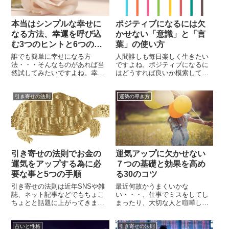
数」となります。運命数はあな
過去から未来までのさまざまな
た自身やあなたを取り巻くこの
ことが詳しく書かれていると言
世界の理解を深...
われています。...
本当はシンプルな幸せに
ポジティブになるには欠
なる方法、幸運を呼び込
かせない「意識」と「言
む3つのヒントと6つのコ
葉」の使い方
ツ
誰でも簡単に幸せになる方
人間誰しも毎日楽しく生きたい
法・・・そんなものがあれば当
ですよね。ポジティブになるに
然試してみたいですよね。幸せ
はどうすれば良いか模索してい
の形は人それぞれ、だからこ
る方も少なくないことでしょ
そ、幸せになる方法を実践して
う。最近では物騒なニュースや
引き寄せの法則
運勢の導き方
みたくなる事でしょう。ちなみ
気分が落ち込むような報道も多
に「今日から幸せになる方法」
く、特に働き盛りの若い方々に
それを実行すれば誰もが幸せに
とっては将来を思うと気が重く
なれます。と言われて、あなた
なってしまうような日もあるは
はその言葉を信じますか？「そ
ずです。しかし、なかなか前向
んな簡単に幸せにはなれない
きにはなれない・・・と考えて
よ！」と思った人は要...
いるあなたでも...
引き寄せの法則でお金の
運気アップに欠かせない
運気をアップする為に必
７つの基礎と効果を高め
要な事と5つの手順
る30のコツ
引き寄せの法則は近年SNSや雑
最近何故かうまくいかな
誌、ネット記事などでもちょこ
い・・・、仕事でミスをしてし
ちょとと話題に上がってきます
まったり、大切な人と喧嘩して
よね。引き寄せの法則とは、言
険悪になってしまった、毎日う
霊の力が働くように、頭の中で
まくいかない事ばかりだと、何
占いと性格
引き寄せの法則
考えたイメージが実現していく
もかもが嫌に思えてきますよ