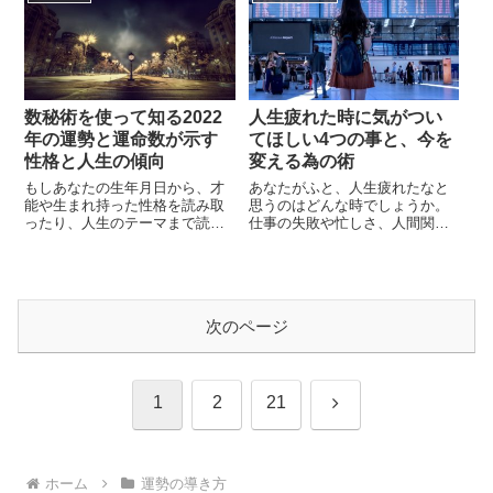
力の法則です。確かに、相手の
ね。もしかするとそれは、あな
いる恋愛と違って、お金は仕事
たの運気が悪くなっているサイ
をしさえすれば手に入ります。
ンかもしれません。運気が悪く
ビジュアライゼーションやイメ
なると、いつも通りに過ごして
ージングなどの、ややこしいこ
いても物事がスムーズに捗ら
とをするよ...
ず、毎日が楽しくなくな...
数秘術を使って知る2022
人生疲れた時に気がつい
年の運勢と運命数が示す
てほしい4つの事と、今を
性格と人生の傾向
変える為の術
もしあなたの生年月日から、才
あなたがふと、人生疲れたなと
能や生まれ持った性格を読み取
思うのはどんな時でしょうか。
ったり、人生のテーマまで読み
仕事の失敗や忙しさ、人間関
取る事が出来るたら良いですよ
係、勉強の挫折、家族のもめご
ね。「数秘術」は生年月日から
となどいろいろなきっかけがあ
出される運命数からそんなこと
ることでしょう。あまりにも人
を読み取ることができます。1か
生疲れたと感じることが多い状
ら9の運命数には、それぞれ意味
態では、これからの人生に対し
次のページ
が込められており、あなたにど
ても希望が見いだせなくなり、
のような資質や力が備わってい
あげくの果てに「もう消えた
るのかを伝えてくれます。つま
い・・・」と思ってしまうよう
り数字が...
な、強い疲労感や...
次
1
2
21
へ
ホーム
運勢の導き方