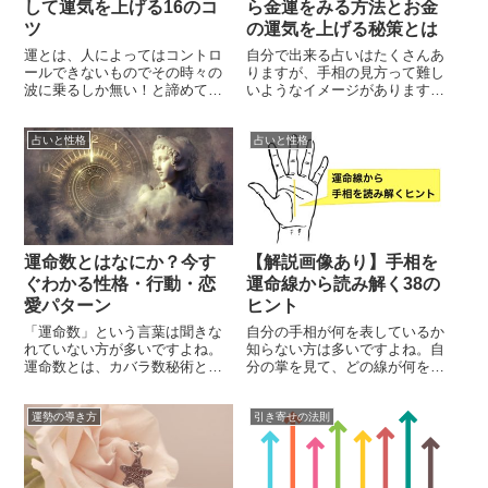
して運気を上げる16のコ
ら金運をみる方法とお金
ツ
の運気を上げる秘策とは
運とは、人によってはコントロ
自分で出来る占いはたくさんあ
ールできないものでその時々の
りますが、手相の見方って難し
波に乗るしか無い！と諦めてい
いようなイメージがありますよ
る人も多いですよね。ですが、
ね。細かい線がいろいろあっ
実際には運とは「コントロール
て、本当にこの名称であってい
占いと性格
占いと性格
できるところ」と「コントロー
るのか等、不安になってしまう
ルできないところ」があり、い
事でしょう。手相には今の運気
わばそれは「宿命」と「運命」
や心身の状態が現れるといわれ
のように自分の努力次第で変え
ています。さらに将来こうなる
られる部分があるのです。運
という予言のサインも読み取る
は、私たちの世界に流れる一種
ことができるのです。もちろん
のエネルギーで...
金運のこともば...
運命数とはなにか？今す
【解説画像あり】手相を
ぐわかる性格・行動・恋
運命線から読み解く38の
愛パターン
ヒント
「運命数」という言葉は聞きな
自分の手相が何を表しているか
れていない方が多いですよね。
知らない方は多いですよね。自
運命数とは、カバラ数秘術とも
分の掌を見て、どの線が何を表
言われており、元はユダヤ民族
わしているかを理解するには専
から生まれた思想です。人間の
門的な知識と、判断するための
運勢の導き方
引き寄せの法則
場合、その数は生年月日や名前
ポイントがあるため、少しハー
から導かれます。そして、一人
ドルが高くなり敬遠しがちで
一人の生年月日から導き出され
す。しかし、手相は「情報の宝
る数字がその人自身の「運命
庫」と言われるほど、あなたの