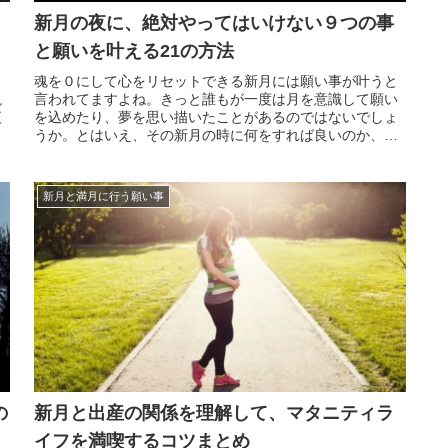
新月の夜に、絶対やってはいけない９つの事
と願いを叶える21の方法
し
魂を０にして心をリセットできる新月には願い事が叶うと
説
言われてますよね。きっと誰もが一度は月を意識して願い
夜
を込めたり、夢を思い描いたことがあるのではないでしょ
れ
うか。とはいえ、その新月の時に何をすれば良いのか、そ
、
して何をしてはいけないのか？ いまいち解らないなぁと
思っている人も多い事でしょう。実は新月の夜には「ただ
願い事を...
新月と満月に行う願い事
の
新月と出産の関係を理解して、マタニティラ
イフを満喫するコツまとめ