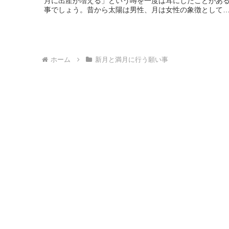
月に出産が増える」という噂を一度は耳にしたことがあ
事でしょう。昔から太陽は男性、月は女性の象徴として
われているように、女性の「月経」と言う言葉も「月」
文字が入っています。そんなふうに月と女性の身体は切
ても切れ...
ホーム
新月と満月に行う願い事