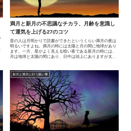
満月と新月の不思議なチカラ、月齢を意識し
て運気を上げる27のコツ
そ
の
昔の人は月明かりで読書ができたというくらい満月の夜は
な
明るいですよね。満月の時には太陽と月の間に地球があり
か
ます。一方、星がよく見える暗い夜である新月の時には、
月は地球と太陽の間にあり、日中は頭上にありますが太陽
の光がある為肉眼ではほとんど見る事ができません。さ
て、そんな夜空に浮かぶお月様には不思議な力があります
よね。よく...
新月と満月に行う願い事