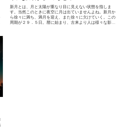
々
新月とは、月と太陽が重なり目に見えない状態を指しま
タ
す。当然このときに夜空に月は出ていませんよね。新月か
を
ら徐々に満ち、満月を迎え、また徐々に欠けていく。この
り
周期が２９．５日。暦に始まり、古来より人は様々な影響
の
を月より受けてきました。この新月は満月と同様に、肉体
す
的にも精神的にも人間に様々な影響を与えていると言われ
ており、特...
が
満