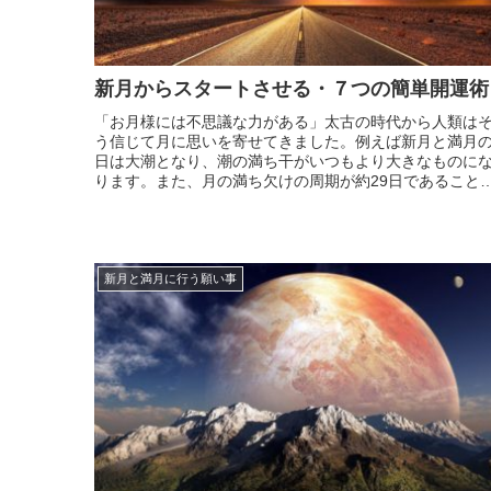
新月からスタートさせる・７つの簡単開運術
「お月様には不思議な力がある」太古の時代から人類は
う信じて月に思いを寄せてきました。例えば新月と満月
日は大潮となり、潮の満ち干がいつもより大きなものに
ります。また、月の満ち欠けの周期が約29日であること
ら、明治時代に太陽暦が暦(こよみ)として制定されるまで
は、月の満ち欠けをベースにした太陰暦が日本の暦(こよ
み)...
新月と満月に行う願い事