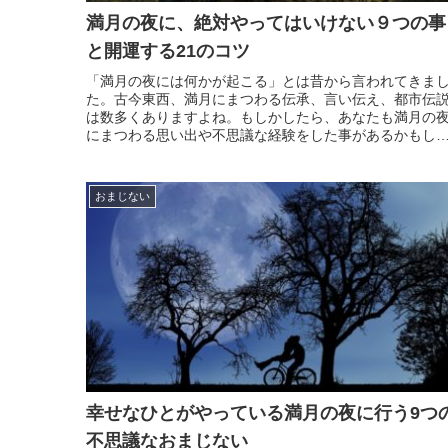
満月の夜に、絶対やってはいけない９つの事
と開運する21のコツ
「満月の夜には何かが起こる」とは昔から言われてきま
た。古今東西、満月にまつわる伝承、言い伝え、都市伝
は数多くありますよね。もしかしたら、あなたも満月の
にまつわる思い出や不思議な経験をした事があるかもし
ません。満月の夜、地球は太陽と月の間に位置する状態
つまり太陽-地球-月と直線上に並びます。この直線上の並
びによ...
おまじない
幸せなひとがやっている満月の夜に行う9つ
不思議なおまじない