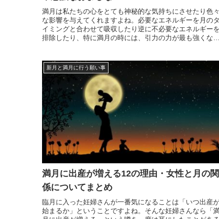
満月は私たちの心をとても神秘的な気持ちにさせたり色
な影響を与えてくれますよね。必要なエネルギーを月の
イミングと合わせて吸収したり逆に不必要なエネルギー
排除したり、特に満月の時には、引力の力が最も強くな
ますので、何事も吸収されやすい状態にあります。です
で、この満月を利用してお願い事をすると成果が現れや
いのです...
新月と満月に行う願い事
満月に出産が増える12の理由・女性と月の関
係についてまとめ
臨月に入った妊婦さんが一番気になることは「いつ出産
始まるか」ということですよね。そんな妊婦さんなら「