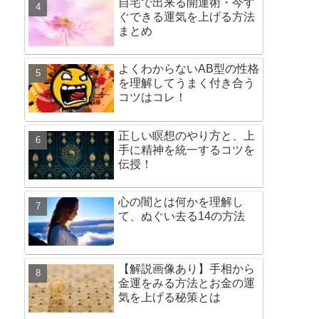
自宅で出来る開運術・今す
ぐできる運気を上げる方法
まとめ
よくわからないAB型の性格
を理解してうまく付き合う
コツはコレ！
正しい瞑想のやり方と、上
手に精神を統一するコツを
伝授！
心の闇とは何かを理解し
て、ぬぐい去る14の方法
【解説画像あり】手相から
金運をみる方法とお金の運
気を上げる秘策とは