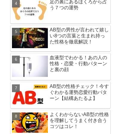
足の裏にあるほくろから占
う７つの運勢
AB型の男性が言われて嬉し
い8つの言葉と生まれ持っ
た性格を徹底解説！
血液型でわかる！あの人の
性格・恋愛・行動パターン
と裏の顔
AB型の性格チェック！今す
ぐわかる運勢恋愛行動パタ
ーン【結構あたるよ】
よくわからないAB型の性格
を理解してうまく付き合う
コツはコレ！