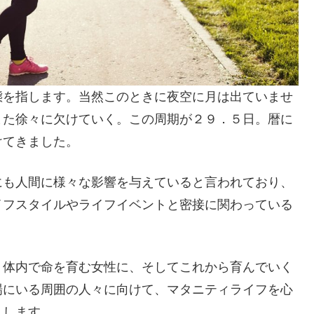
態を指します。当然このときに夜空に月は出ていませ
また徐々に欠けていく。この周期が２９．５日。暦に
けてきました。
にも人間に様々な影響を与えていると言われており、
イフスタイルやライフイベントと密接に関わっている
、体内で命を育む女性に、そしてこれから育んでいく
場にいる周囲の人々に向けて、マタニティライフを心
しします。