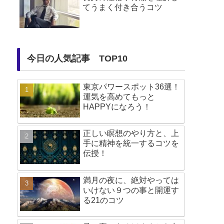
てうまく付き合うコツ
今日の人気記事 TOP10
東京パワースポット36選！
運気を高めてもっと
HAPPYになろう！
正しい瞑想のやり方と、上
手に精神を統一するコツを
伝授！
満月の夜に、絶対やっては
いけない９つの事と開運す
る21のコツ