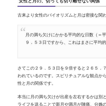
女性と月の、切っても切り離せない関係
古来より女性のバイオリズムと月は密接な関
月の満ち欠けにかかる平均的な日数（＝
９．５３日ですから、これはまさに平均
さてこの２９．５３日を９倍すると２６５．
われているのです。スピリチュアルな観点か
性と月の関係です。
本当に月の満ち欠けが出産を左右するかは別
ライフを送ることで新月や満月が陣痛、分娩