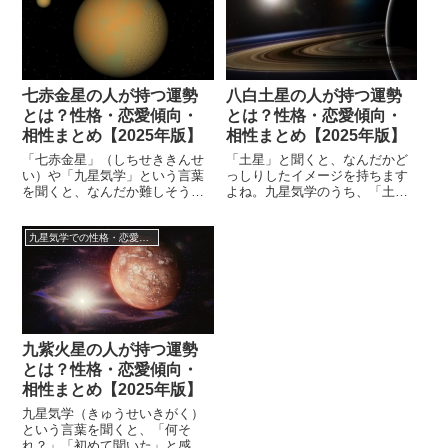
星」五行では「土」の性質を帯
は552年ごろといわれていおり、
びていて、九星気学の9つの星の
江戸時代には「家相」などの方
中でも特別の意味をもち、他の8
位術にも使われていました。そ
つ星を支配する強力な星と言わ
んな九星気学は生まれ年によっ
れています。ではそんな五黄土
て一白水星、二黒土星、三碧木
星の星を...
星、四緑...
七赤金星の人が持つ運勢
八白土星の人が持つ運勢
とは？性格・恋愛傾向・
とは？性格・恋愛傾向・
相性まとめ【2025年版】
相性まとめ【2025年版】
「七赤金星」（しちせききんせ
「土星」と聞くと、なんだかど
い）や「九星気学」という言葉
っしりしたイメージを持ちます
を聞くと、なんだか難しそうと
よね。九星気学のうち、「土
感じる人もいますよね。しかし
星」とつくのは「二黒土星（じ
「九星気学」は生年月日や干支
こくどせい）」、「五黄土星
九星気学での性格・恋愛傾向・相性・運勢について
などの情報を使って分類してい
（ごおうどせい）」、そして今
ます。その人の性格や特徴を踏
回ご紹介する「八白土星（はっ
まえた上で運勢を占うので、か
ぱどせい）」があります。実は
なり信頼性が高く結構当たりま
同じ「土星」でも、この3つの星
す。七赤金星の生まれ年1957年
は象徴するものが異なります。
（昭和32年）1966年（昭和41
「二黒土星」は母性豊かな大地
年...
を象徴とし、生...
九紫火星の人が持つ運勢
とは？性格・恋愛傾向・
相性まとめ【2025年版】
九星気学（きゅうせいきがく）
という言葉を聞くと、「何そ
れ？」「初めて聞いた」と感じ