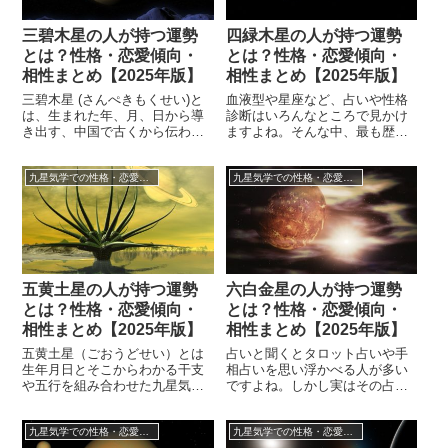
ので、きっと一度くらい耳にし
一白水星、二黒土星、三碧木
たことはあります...
星、四緑木星、...
三碧木星の人が持つ運勢
四緑木星の人が持つ運勢
とは？性格・恋愛傾向・
とは？性格・恋愛傾向・
相性まとめ【2025年版】
相性まとめ【2025年版】
三碧木星 (さんぺきもくせい)と
血液型や星座など、占いや性格
は、生まれた年、月、日から導
診断はいろんなところで見かけ
き出す、中国で古くから伝わる
ますよね。そんな中、最も歴史
九星気学の星の1つです。成人し
が古い占いの1種類が「九星気
た大人は、生まれ年で決まる本
学」と言われています。九星気
九星気学での性格・恋愛傾向・相性・運勢について
九星気学での性格・恋愛傾向・相性・運勢について
命星の影響を日々受けて人生が
学は西暦550年ごろに日本に伝え
決まっていくと言われています
られ、今や方位術や気学など形
から、生まれ持った星を知るこ
を変えつつ現在まで受け継がれ
とで性格や恋愛傾向、相性をな
ているのです。生年月日にあう
どを見ることができます。自分
九星の星、干支、五行と合わせ
やパートナーの気質を理解した
て占っている、というと皆さん
り、生...
にとって...
五黄土星の人が持つ運勢
六白金星の人が持つ運勢
とは？性格・恋愛傾向・
とは？性格・恋愛傾向・
相性まとめ【2025年版】
相性まとめ【2025年版】
五黄土星（ごおうどせい）とは
占いと聞くとタロット占いや手
生年月日とそこからわかる干支
相占いを思い浮かべる人が多い
や五行を組み合わせた九星気学
ですよね。しかし実はその占い
（きゅうせいきがく）という占
のほとんどは「九星気学」をも
いの星のひとつです。五黄土星
とにして作られているのです。
九星気学での性格・恋愛傾向・相性・運勢について
九星気学での性格・恋愛傾向・相性・運勢について
はその名の通り、惑星では「土
九星気学が日本に伝えられたの