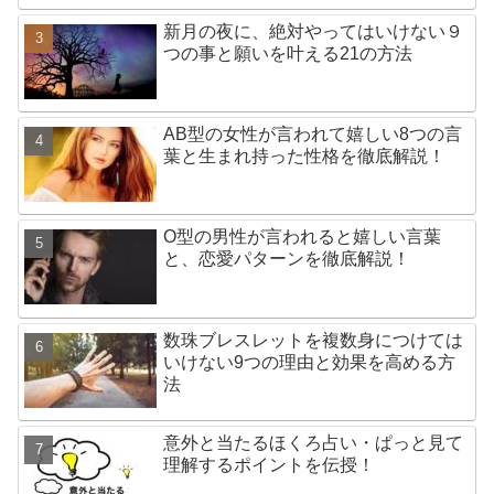
新月の夜に、絶対やってはいけない９
つの事と願いを叶える21の方法
AB型の女性が言われて嬉しい8つの言
葉と生まれ持った性格を徹底解説！
O型の男性が言われると嬉しい言葉
と、恋愛パターンを徹底解説！
数珠ブレスレットを複数身につけては
いけない9つの理由と効果を高める方
法
意外と当たるほくろ占い・ぱっと見て
理解するポイントを伝授！