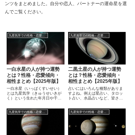
ンツをまとめました。自分や恋人、パートナーの運命星を選
んでご覧ください。
九星気学での性格・恋愛傾向・相性・運勢について
九星気学での性格・恋愛傾向・相性・運勢について
一白水星の人が持つ運勢
二黒土星の人が持つ運勢
とは？性格・恋愛傾向・
とは？性格・恋愛傾向・
相性まとめ【2025年版】
相性まとめ【2025年版】
一白水星（いっぱくすいせい）
占いにはいろんな種類がありま
とは九星気学（きゅうせいきが
すよね。例えば星占い、タロッ
く）という生れた年月日や干
ト占い、水晶占いなど、皆さん
支、五行を組合わせた占術で使
も一度は聞いたことがあるでし
われる星のひとつで、この星の
ょう。その中でも「九星気学」
九星気学での性格・恋愛傾向・相性・運勢について
九星気学での性格・恋愛傾向・相性・運勢について
元に生まれた人には共通の性格
という占いがあり、生年月日と
や恋愛傾向、そして行動パター
干支、自然哲学の思想である五
ンなどがあります。最近では
行を元に運命星を定めて、その
様々なメディアでも九星気学を
人の性格の特徴や今後を占うこ
取り扱うようになってきました
とができます。「九星気学」は