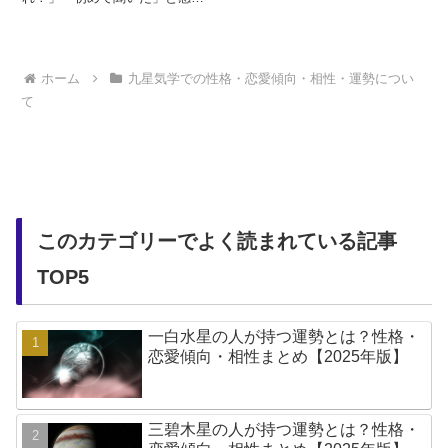
る人も多いですよね。生まれた
年月日を九つの星に分け、五行
と組み合わせたのが「九星気
学」です。自然にある金、水、
木、火、土の5つと色を組み合わ
ホーム
九星気学での性格・恋愛傾向・相性・運勢につい
せた9つのタイプに分けられ、生
て
年月日によって9種類に分類しま
す。なので、九星気学それぞれ
の星の特徴...
このカテゴリーでよく読まれている記事
TOP5
一白水星の人が持つ運勢とは？性格・
恋愛傾向・相性まとめ【2025年版】
三碧木星の人が持つ運勢とは？性格・