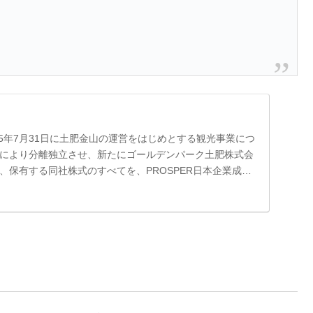
25年7月31日に土肥金山の運営をはじめとする観光事業につ
により分離独立させ、新たにゴールデンパーク土肥株式会
、保有する同社株式のすべてを、PROSPER日本企業成長
資事業有限責任組合に譲渡いたしました。