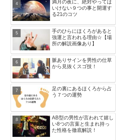
満月の夜に、絶対やっては
いけない９つの事と開運す
る21のコツ
手のひらにほくろがあると
強運と言われる理由☆【場
所の解説画像あり】
脈ありサインを男性の仕草
から見抜くスゴ技！
足の裏にあるほくろから占
う７つの運勢
AB型の男性が言われて嬉し
い8つの言葉と生まれ持っ
た性格を徹底解説！