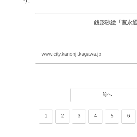
う。
銭形砂絵「寛永通
www.city.kanonji.kagawa.jp
前へ
1
2
3
4
5
6