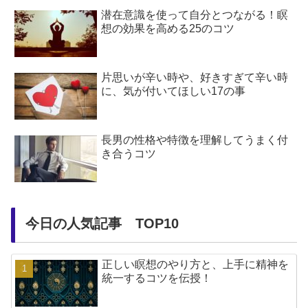
潜在意識を使って自分とつながる！瞑
想の効果を高める25のコツ
片思いが辛い時や、好きすぎて辛い時
に、気が付いてほしい17の事
長男の性格や特徴を理解してうまく付
き合うコツ
今日の人気記事 TOP10
正しい瞑想のやり方と、上手に精神を
統一するコツを伝授！