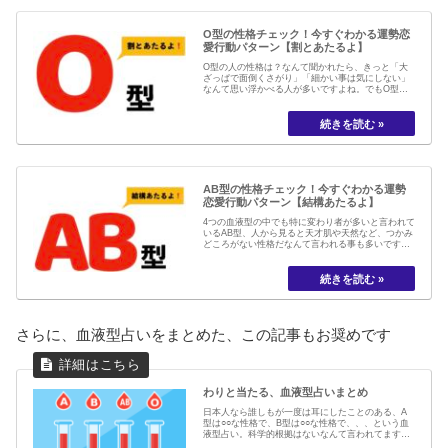
O型の性格チェック！今すぐわかる運勢恋
愛行動パターン【割とあたるよ】
O型の人の性格は？なんて聞かれたら、きっと「大
ざっぱで面倒くさがり」「細かい事は気にしない」
なんて思い浮かべる人が多いですよね。でもO型さ
んはそれだけじゃないんです。パッと見は周囲から
人気があったり、人望を集めやすいというイメージ
ですが、その裏側では実はちょっとナイーブだった
と意外な一面もあったりするんです。もしあなた...
AB型の性格チェック！今すぐわかる運勢
恋愛行動パターン【結構あたるよ】
4つの血液型の中でも特に変わり者が多いと言われて
いるAB型、人から見ると天才肌や天然など、つかみ
どころがない性格だなんて言われる事も多いですよ
ね。しかし本人にとっては「それは至って普通の
事」、もしかしたら一番少ない血液型であるがゆ
え、そんな風に見られてしまうのかもしれません。
ではそんなAB型さんの性格はいったいどんな感...
さらに、血液型占いをまとめた、この記事もお奨めです
わりと当たる、血液型占いまとめ
日本人なら誰しもが一度は耳にしたことのある、A
型は○○な性格で、B型は○○な性格で、、、という血
液型占い。科学的根拠はないなんて言われてます
が、ざっくりとA型は几帳面で、B型は自由気まま、