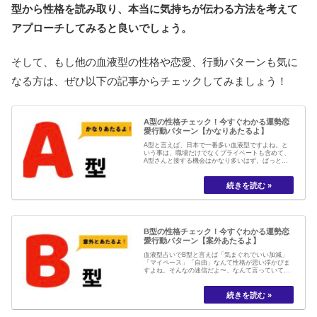
型から性格を読み取り、本当に気持ちが伝わる方法を考えて
アプローチしてみると良いでしょう。
そして、もし他の血液型の性格や恋愛、行動パターンも気に
なる方は、ぜひ以下の記事からチェックしてみましょう！
A型の性格チェック！今すぐわかる運勢恋
愛行動パターン【かなりあたるよ】
A型と言えば、日本で一番多い血液型ですよね。と
いう事は、職場だけでなくプライベートも含めて、
A型さんと接する機会はかなり多いはず。ぱっと見
は「まじめ」で「几帳面」なんて言われるA型さん
ですが、実はその裏側に意外な一面を持っていたり
するんです。そんなA型さんの特徴を知っておけ
ば、仕事やプライベートでもコミュニケーション
を...
B型の性格チェック！今すぐわかる運勢恋
愛行動パターン【案外あたるよ】
血液型占いでB型と言えば「気まぐれでいい加減」
「マイペース」「自由」なんて性格が思い浮かびま
すよね。そんなの迷信だよ〜、なんて言っていて
も、〇〇型の性格は、、、なんて話を聞くと、つい
つい耳を傾けてしまう人も多い事でしょう。確かに
B型は「少し変わっていたり」「自由な人」が多い
ので、周りから見ると、良くも悪くもちょっと目
立...