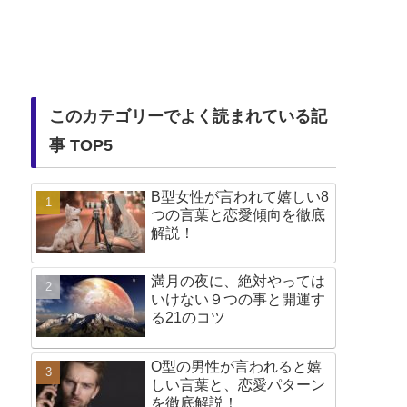
このカテゴリーでよく読まれている記
事 TOP5
B型女性が言われて嬉しい8
つの言葉と恋愛傾向を徹底
解説！
満月の夜に、絶対やっては
いけない９つの事と開運す
る21のコツ
O型の男性が言われると嬉
しい言葉と、恋愛パターン
を徹底解説！