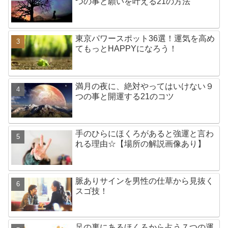
つの事と願いを叶える21の方法
東京パワースポット36選！運気を高め
てもっとHAPPYになろう！
満月の夜に、絶対やってはいけない９
つの事と開運する21のコツ
手のひらにほくろがあると強運と言わ
れる理由☆【場所の解説画像あり】
脈ありサインを男性の仕草から見抜く
スゴ技！
足の裏にあるほくろから占う７つの運