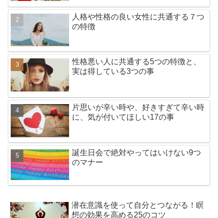
人格や性格の良い女性に共通する７つ
の特徴
性格悪い人に共通する5つの特徴と、
実は得している3つの事
片思いが辛い時や、好きすぎて辛い時
に、気が付いてほしい17の事
誕生日会で絶対やってはいけない9つ
のマナー
潜在意識を使って自分とつながる！瞑
想の効果を高める25のコツ