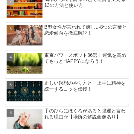
13の方法と使い方
B型女性が言われて嬉しい8つの言葉と
恋愛傾向を徹底解説！
東京パワースポット36選！運気を高め
てもっとHAPPYになろう！
正しい瞑想のやり方と、上手に精神を
統一するコツを伝授！
手のひらにほくろがあると強運と言わ
れる理由☆【場所の解説画像あり】