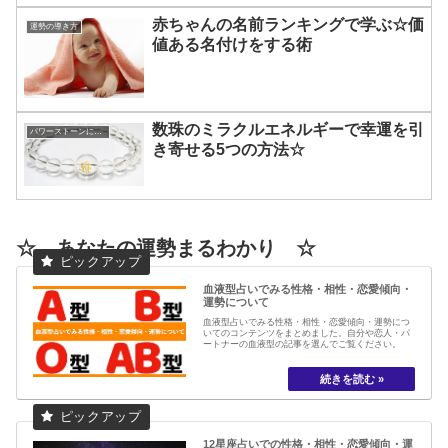
赤ちゃんの名前ランキングで学ぶ☆価
運勢の導き方
値ある名付けをする術
数珠のミラクルエネルギーで幸運を引
パワーストーンについて
き寄せる5つの方法☆
☆ あなたの運勢まるわかり ☆
血液型占いでみる性格・相性・恋愛傾向・
運勢について
血液型占いでみる性格・相性・恋愛傾向・運勢につ
いてのコンテンツをまとめました。自分や恋人・パ
ートナーの血液型の記事を選んでご覧ください。
12星座占いでの性格・相性・恋愛傾向・運