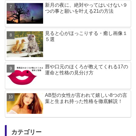
新月の夜に、絶対やってはいけない９
つの事と願いを叶える21の方法
見ると心がほっこりする・癒し画像１
５選
唇や口元のほくろが教えてくれる17の
運命と性格の見分け方
AB型の女性が言われて嬉しい8つの言
葉と生まれ持った性格を徹底解説！
カテゴリー