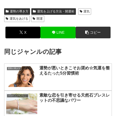
運勢の導き方
運気を上げる方法・開運術
運気
運気をあげる
開運
X
LINE
コピー
同じジャンルの記事
運勢が悪いときこそお奨め☆気運を整
運勢の導き方
えるたった5分習慣術
素敵な恋を引き寄せる天然石ブレスレ
パワーストーンについて
ットの不思議なパワー