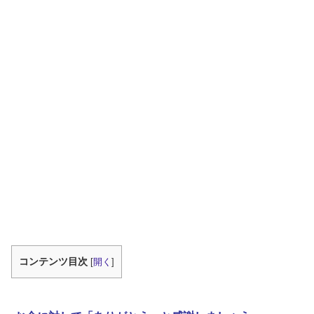
コンテンツ目次
[
開く
]