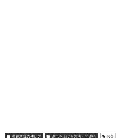
潜在意識の使い方
運気を上げる方法・開運術
お金