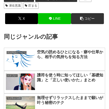
潜在意識
貯まる
X
LINE
コピー
同じジャンルの記事
空気の読めるひとになる・癖や仕草か
インスピレーション・感覚について
ら、相手の気持ちを知る方法
護符を使う時に知ってほしい「基礎知
おまじない
識」と「正しい使いかた」まとめ
無理せずリラックスしたままで願いが
引き寄せの法則
叶う秘密のテク