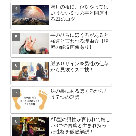
満月の夜に、絶対やっては
いけない９つの事と開運す
る21のコツ
手のひらにほくろがあると
強運と言われる理由☆【場
所の解説画像あり】
脈ありサインを男性の仕草
から見抜くスゴ技！
足の裏にあるほくろから占
う７つの運勢
AB型の男性が言われて嬉し
い8つの言葉と生まれ持っ
た性格を徹底解説！