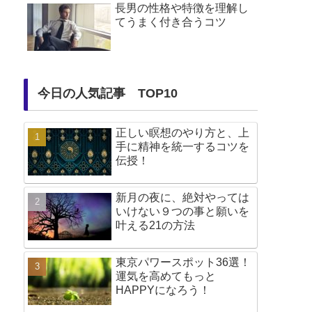
長男の性格や特徴を理解し
てうまく付き合うコツ
今日の人気記事 TOP10
正しい瞑想のやり方と、上
手に精神を統一するコツを
伝授！
新月の夜に、絶対やっては
いけない９つの事と願いを
叶える21の方法
東京パワースポット36選！
運気を高めてもっと
HAPPYになろう！