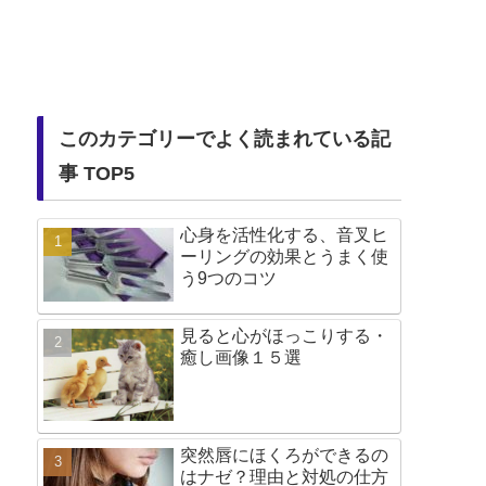
このカテゴリーでよく読まれている記
事 TOP5
心身を活性化する、音叉ヒ
ーリングの効果とうまく使
う9つのコツ
見ると心がほっこりする・
癒し画像１５選
突然唇にほくろができるの
はナゼ？理由と対処の仕方