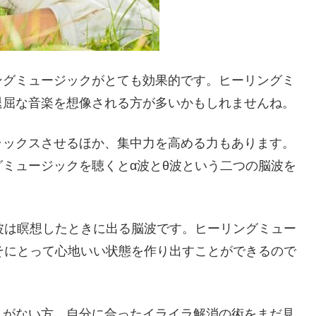
ングミュージックがとても効果的です。ヒーリングミ
退屈な音楽を想像される方が多いかもしれませんね。
ラックスさせるほか、集中力を高める力もあります。
ミュージックを聴くとα波とθ波という二つの脳波を
波は瞑想したときに出る脳波です。ヒーリングミュー
そにとって心地いい状態を作り出すことができるので
とがない方、自分に合ったイライラ解消の術をまだ見