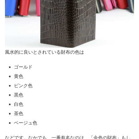
風水的に良いとされている財布の色は
ゴールド
黄色
ピンク色
黒色
白色
茶色
ベージュ色
などです。なかでも、一番有名なのは、「金色の財布」もし