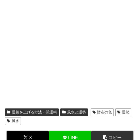
運気を上げる方法・開運術
風水と運勢
財布の色
運勢
風水
X
LINE
コピー