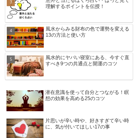
意外と当たるほくろ占い・ぱっと見て
理解するポイントを伝授！
風水からみる財布の色で運勢を変える
13の方法と使い方
風水的にヤバい寝室にある、今すぐ直
すべき9つの共通点と開運のコツ
潜在意識を使って自分とつながる！瞑
想の効果を高める25のコツ
片思いが辛い時や、好きすぎて辛い時
に、気が付いてほしい17の事