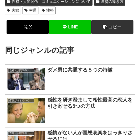
性格・人間関係・コミュニケーションについて
運勢の導き方
夫婦
幸運
性格
X
LINE
コピー
同じジャンルの記事
ダメ男に共通する５つの特徴
性格・人間関係・コミュニケーションについて
感性を研ぎ澄まして相性最高の恋人を
恋愛がうまくいく方法
引き寄せる5つの方法
感情がない人が喜怒哀楽をはっきりさ
性格・人間関係・コミュニケーションについて
せるには