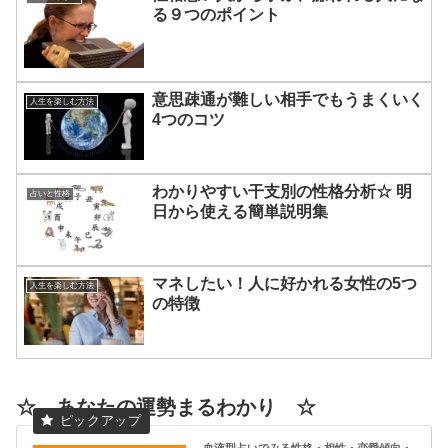
る９つのポイント
意思疎通が難しい相手でもうまくいく
人生を楽しむ方法
4つのコツ
わかりやすい干支別の性格分析☆ 明
占いと性格
日から使える簡単説明集
マネしたい！人に好かれる女性の5つ
人生を楽しむ方法
の特徴
☆ あなたの運勢まるわかり ☆
血液型占いでみる性格・相性・恋愛傾向・