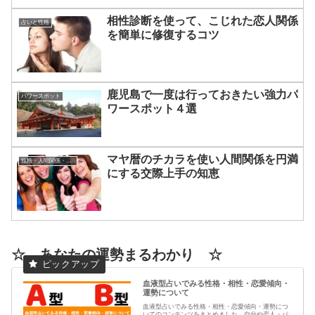
相性診断を使って、こじれた恋人関係
占いと性格
を簡単に修復するコツ
鹿児島で一度は行っておきたい強力パ
パワースポット
ワースポット４選
マヤ暦のチカラを使い人間関係を円満
性格・人間関係・コミュニケーションについて
にする交際上手の知恵
☆ あなたの運勢まるわかり ☆
血液型占いでみる性格・相性・恋愛傾向・
運勢について
血液型占いでみる性格・相性・恋愛傾向・運勢につ
いてのコンテンツをまとめました。自分や恋人・パ