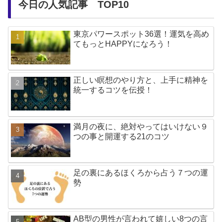
今日の人気記事 TOP10
東京パワースポット36選！運気を高め
てもっとHAPPYになろう！
正しい瞑想のやり方と、上手に精神を
統一するコツを伝授！
満月の夜に、絶対やってはいけない９
つの事と開運する21のコツ
足の裏にあるほくろから占う７つの運
勢
AB型の男性が言われて嬉しい8つの言