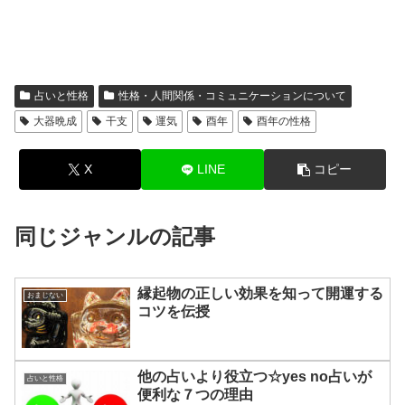
占いと性格
性格・人間関係・コミュニケーションについて
大器晩成
干支
運気
酉年
酉年の性格
X
LINE
コピー
同じジャンルの記事
縁起物の正しい効果を知って開運する
おまじない
コツを伝授
他の占いより役立つ☆yes no占いが
占いと性格
便利な７つの理由