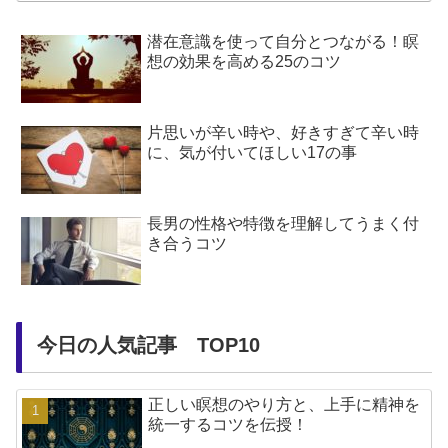
潜在意識を使って自分とつながる！瞑
想の効果を高める25のコツ
片思いが辛い時や、好きすぎて辛い時
に、気が付いてほしい17の事
長男の性格や特徴を理解してうまく付
き合うコツ
今日の人気記事 TOP10
正しい瞑想のやり方と、上手に精神を
統一するコツを伝授！