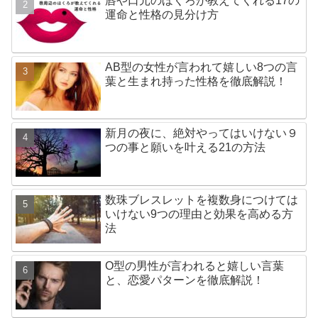
唇や口元のほくろが教えてくれる17の
運命と性格の見分け方
AB型の女性が言われて嬉しい8つの言
葉と生まれ持った性格を徹底解説！
新月の夜に、絶対やってはいけない９
つの事と願いを叶える21の方法
数珠ブレスレットを複数身につけては
いけない9つの理由と効果を高める方
法
O型の男性が言われると嬉しい言葉
と、恋愛パターンを徹底解説！