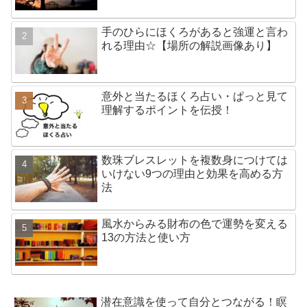
手のひらにほくろがあると強運と言わ
れる理由☆【場所の解説画像あり】
意外と当たるほくろ占い・ぱっと見て
理解するポイントを伝授！
数珠ブレスレットを複数身につけては
いけない9つの理由と効果を高める方
法
風水からみる財布の色で運勢を変える
13の方法と使い方
潜在意識を使って自分とつながる！瞑