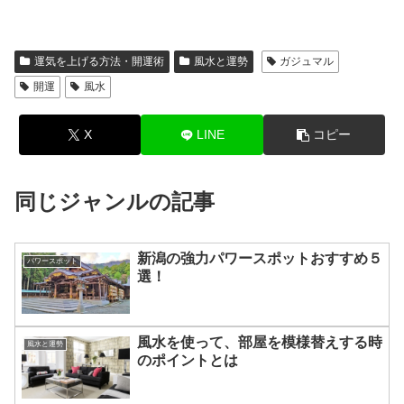
運気を上げる方法・開運術
風水と運勢
ガジュマル
開運
風水
X
LINE
コピー
同じジャンルの記事
新潟の強力パワースポットおすすめ５
パワースポット
選！
風水を使って、部屋を模様替えする時
風水と運勢
のポイントとは