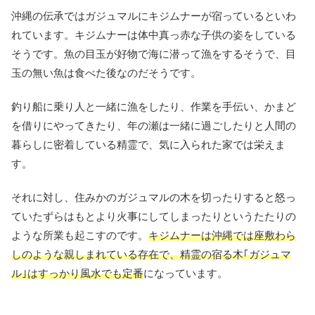
沖縄の伝承ではガジュマルにキジムナーが宿っているといわ
れています。キジムナーは体中真っ赤な子供の姿をしている
そうです。魚の目玉が好物で海に潜って漁をするそうで、目
玉の無い魚は食べた後なのだそうです。
釣り船に乗り人と一緒に漁をしたり、作業を手伝い、かまど
を借りにやってきたり、年の瀬は一緒に過ごしたりと人間の
暮らしに密着している精霊で、気に入られた家では栄えま
す。
それに対し、住みかのガジュマルの木を切ったりすると怒っ
ていたずらはもとより火事にしてしまったりというたたりの
ような所業も起こすのです。
キジムナーは沖縄では座敷わら
しのような親しまれている存在で、精霊の宿る木｢ガジュマ
ル｣はすっかり風水でも定番
になっています。