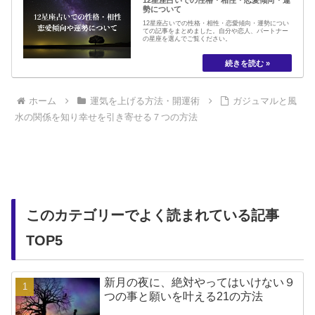
勢について
12星座占いでの性格・相性・恋愛傾向・運勢につい
ての記事をまとめました。自分や恋人、パートナー
の星座を選んでご覧ください。
ホーム
運気を上げる方法・開運術
ガジュマルと風
水の関係を知り幸せを引き寄せる７つの方法
このカテゴリーでよく読まれている記事
TOP5
新月の夜に、絶対やってはいけない９
つの事と願いを叶える21の方法