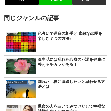
同じジャンルの記事
色占いで運命の相手と 素敵な恋愛を
占いと性格
楽しむ７つの方法♪
誕生花には乱れた心身の不調を健康に
占いと性格
整えるチカラがある！
別れた元彼に復縁したいと思わせる方
復縁を成功させる方法
法とは
運命の人を占いでみつけだして幸福な
占いと性格