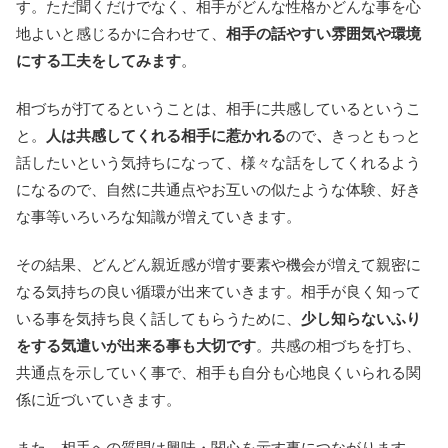
す。ただ聞くだけでなく、相手がどんな性格かどんな事を心
地よいと感じるかに合わせて、
相手の話やすい雰囲気や環境
にする工夫をしてみます
。
相づちが打てるということは、相手に共感しているというこ
と。
人は共感してくれる相手に惹かれる
ので
、
きっともっと
話したいという気持ちになって、様々な話をしてくれるよう
になるので、自然に共通点やお互いの似たような体験、好き
な事等いろいろな知識が増えていきます。
その結果、どんどん親近感が増す要素や機会が増えて親密に
なる気持ちの良い循環が出来ていきます。相手が良く知って
いる事を気持ち良く話してもらうために、
少し知らないふり
をする気遣いが出来る事も大切です
。共感の相づちを打ち、
共通点を示していく事で、相手も自分も心地良くいられる関
係に近づいていきます。
また、相手への質問は興味・関心を示す事につながります。