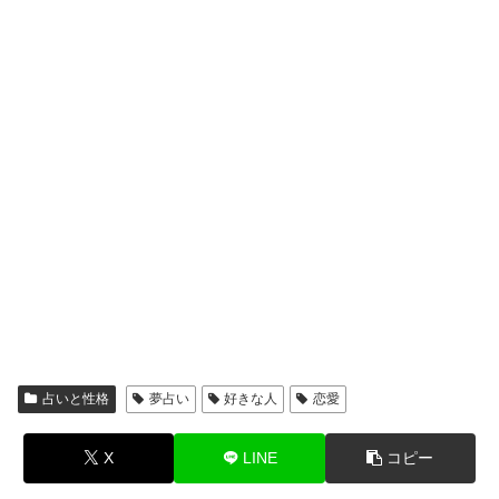
占いと性格
夢占い
好きな人
恋愛
X
LINE
コピー