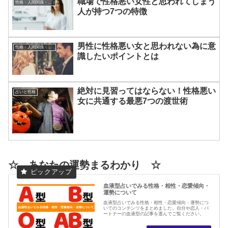
職場で性格悪い女性と思われてしまう
性格・人間関係・コミュニケーションについて
人が持つ7つの特徴
男性に性格悪い女と思われない為に意
性格・人間関係・コミュニケーションについて
識したいポイントとは
絶対に見習ってはならない！性格悪い
占いと性格
女に共通する最悪7つの渡世術
☆ あなたの運勢まるわかり ☆
血液型占いでみる性格・相性・恋愛傾向・
運勢について
血液型占いでみる性格・相性・恋愛傾向・運勢につ
いてのコンテンツをまとめました。自分や恋人・パ
ートナーの血液型の記事を選んでご覧ください。