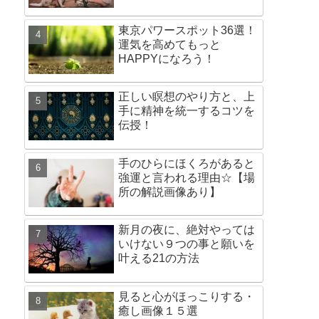
東京パワースポット36選！
運気を高めてもっと
HAPPYになろう！
正しい瞑想のやり方と、上
手に精神を統一するコツを
伝授！
手のひらにほくろがあると
強運と言われる理由☆【場
所の解説画像あり】
新月の夜に、絶対やっては
いけない９つの事と願いを
叶える21の方法
見ると心がほっこりする・
癒し画像１５選