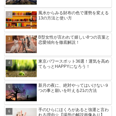
風水からみる財布の色で運勢を変える
13の方法と使い方
B型女性が言われて嬉しい8つの言葉と
恋愛傾向を徹底解説！
東京パワースポット36選！運気を高め
てもっとHAPPYになろう！
新月の夜に、絶対やってはいけない９
つの事と願いを叶える21の方法
手のひらにほくろがあると強運と言わ
れる理由☆【場所の解説画像あり】