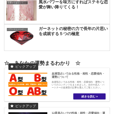
風水パワーを味方にすればステキな恋
恋愛がうまくいく方法
愛が舞い降りてくる！
ガーネットの秘密の力で長年の片思い
パワーストーンについて
を成就する５つの極意
☆ あなたの運勢まるわかり ☆
血液型占いでみる性格・相性・恋愛傾向・
運勢について
血液型占いでみる性格・相性・恋愛傾向・運勢につ
いてのコンテンツをまとめました。自分や恋人・パ
ートナーの血液型の記事を選んでご覧ください。
12星座占いでの性格・相性・恋愛傾向・運