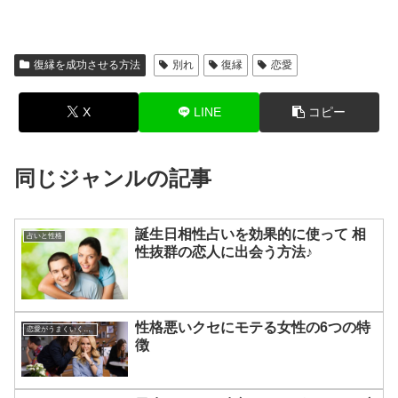
復縁を成功させる方法
別れ
復縁
恋愛
X
LINE
コピー
同じジャンルの記事
誕生日相性占いを効果的に使って 相
占いと性格
性抜群の恋人に出会う方法♪
性格悪いクセにモテる女性の6つの特
恋愛がうまくいく方法
徴