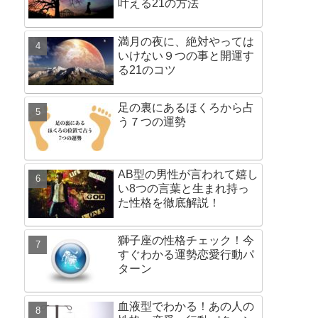
叶える21の方法
満月の夜に、絶対やっては
いけない９つの事と開運す
る21のコツ
足の裏にあるほくろから占
う７つの運勢
AB型の男性が言われて嬉し
い8つの言葉と生まれ持っ
た性格を徹底解説！
獅子座の性格チェック！今
すぐわかる運勢恋愛行動パ
ターン
血液型でわかる！あの人の