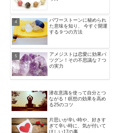
パワーストーンに秘められ
た意味を知り、 今すぐ開運
する９つの方法
アメジストは恋愛に効果バ
ツグン！その不思議な７つ
の実力
潜在意識を使って自分とつ
ながる！瞑想の効果を高め
る25のコツ
片思いが辛い時や、好きす
ぎて辛い時に、気が付いて
ほしい17の事