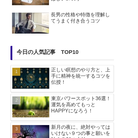
長男の性格や特徴を理解し
てうまく付き合うコツ
今日の人気記事 TOP10
正しい瞑想のやり方と、上
手に精神を統一するコツを
伝授！
東京パワースポット36選！
運気を高めてもっと
HAPPYになろう！
新月の夜に、絶対やっては
いけない９つの事と願いを