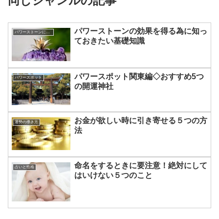
同じジャンルの記事
パワーストーンの効果を得る為に知っ
パワーストーンについて
ておきたい基礎知識
パワースポット関東編◇おすすめ5つ
パワースポット
の開運神社
お金が欲しい時に引き寄せる５つの方
運勢の導き方
法
命名をするときに要注意！絶対にして
占いと性格
はいけない５つのこと