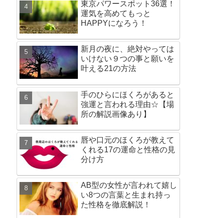
東京パワースポット36選！
運気を高めてもっと
HAPPYになろう！
新月の夜に、絶対やっては
いけない９つの事と願いを
叶える21の方法
手のひらにほくろがあると
強運と言われる理由☆【場
所の解説画像あり】
唇や口元のほくろが教えて
くれる17の運命と性格の見
分け方
AB型の女性が言われて嬉し
い8つの言葉と生まれ持っ
た性格を徹底解説！