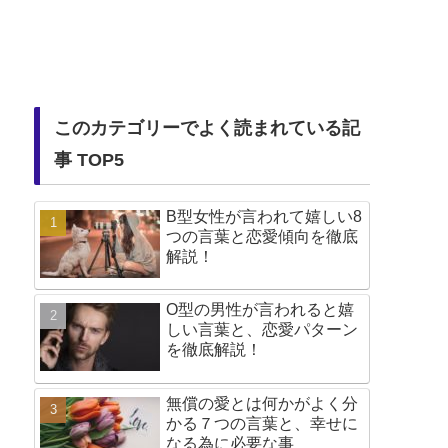
このカテゴリーでよく読まれている記
事 TOP5
B型女性が言われて嬉しい8
つの言葉と恋愛傾向を徹底
解説！
O型の男性が言われると嬉
しい言葉と、恋愛パターン
を徹底解説！
無償の愛とは何かがよく分
かる７つの言葉と、幸せに
なる為に必要な事