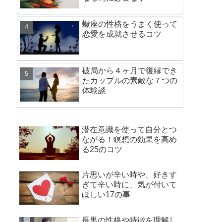
蠍座の性格をうまく使って
恋愛を成就させるコツ
破局から４ヶ月で復縁でき
たカップルの素敵な７つの
体験談
潜在意識を使って自分とつ
ながる！瞑想の効果を高め
る25のコツ
片思いが辛い時や、好きす
ぎて辛い時に、気が付いて
ほしい17の事
長男の性格や特徴を理解し