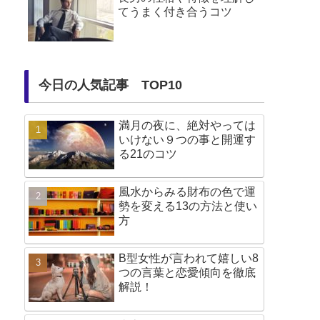
てうまく付き合うコツ
今日の人気記事 TOP10
満月の夜に、絶対やっては
いけない９つの事と開運す
る21のコツ
風水からみる財布の色で運
勢を変える13の方法と使い
方
B型女性が言われて嬉しい8
つの言葉と恋愛傾向を徹底
解説！