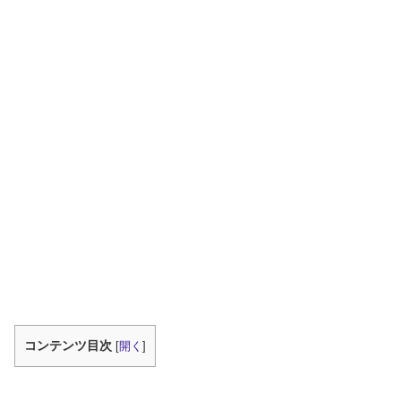
コンテンツ目次
[
開く
]