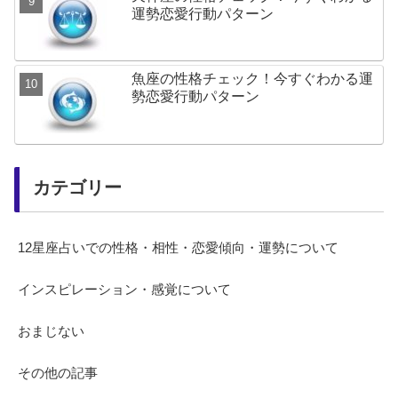
運勢恋愛行動パターン
魚座の性格チェック！今すぐわかる運
勢恋愛行動パターン
カテゴリー
12星座占いでの性格・相性・恋愛傾向・運勢について
インスピレーション・感覚について
おまじない
その他の記事