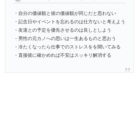
・自分の価値観と彼の価値観が同じだと思わない
・記念日やイベントを忘れるのは仕方ないと考えよう
・友達との予定を優先させるのは良しとしよう
・男性の元カノへの思いは一生あるものと思おう
・冷たくなったら仕事でのストレスをを聞いてみる
・直接彼に確かめれば不安はスッキリ解消する