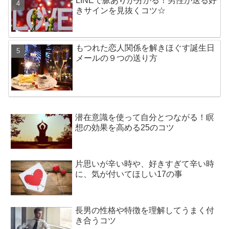
LINEで脈ありが分かる！男性が送る好
きサインを見抜くコツ☆
もつれた恋人関係を解きほぐす誕生日
メールの９つの送り方
潜在意識を使って自分とつながる！瞑
想の効果を高める25のコツ
片思いが辛い時や、好きすぎて辛い時
に、気が付いてほしい17の事
長男の性格や特徴を理解してうまく付
き合うコツ