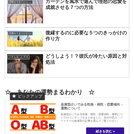
カーテンを風水で選んで理想の恋愛を
恋愛がうまくいく方法
成就させる７つの方法
復縁するのに必要な５つのきっかけの
恋愛がうまくいく方法
作り方
どうしよう！？彼氏が冷たい原因と対
人生を楽しむ方法
処法
☆ あなたの運勢まるわかり ☆
血液型占いでみる性格・相性・恋愛傾向・
運勢について
血液型占いでみる性格・相性・恋愛傾向・運勢につ
いてのコンテンツをまとめました。自分や恋人・パ
ートナーの血液型の記事を選んでご覧ください。