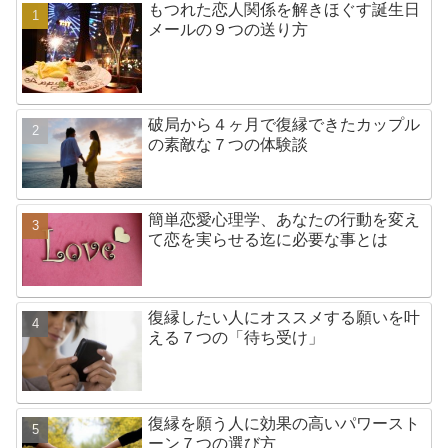
もつれた恋人関係を解きほぐす誕生日
メールの９つの送り方
破局から４ヶ月で復縁できたカップル
の素敵な７つの体験談
簡単恋愛心理学、あなたの行動を変え
て恋を実らせる迄に必要な事とは
復縁したい人にオススメする願いを叶
える７つの「待ち受け」
復縁を願う人に効果の高いパワースト
ーン７つの選び方