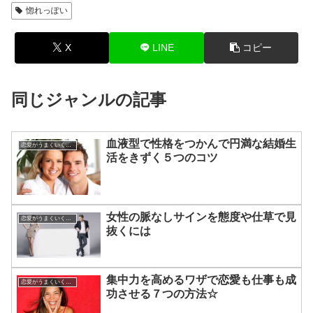
惚れっぽい
X
LINE
コピー
同じジャンルの記事
血液型で性格をつかんで円満な結婚生
恋愛がうまくいく方法
活をきずく５つのコツ
女性の脈なしサインを態度や仕草で見
恋愛がうまくいく方法
抜くには
集中力を高めるワザで恋愛も仕事も成
恋愛がうまくいく方法
功させる７つの方法☆