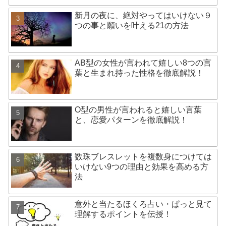
新月の夜に、絶対やってはいけない９
つの事と願いを叶える21の方法
AB型の女性が言われて嬉しい8つの言
葉と生まれ持った性格を徹底解説！
O型の男性が言われると嬉しい言葉
と、恋愛パターンを徹底解説！
数珠ブレスレットを複数身につけては
いけない9つの理由と効果を高める方
法
意外と当たるほくろ占い・ぱっと見て
理解するポイントを伝授！