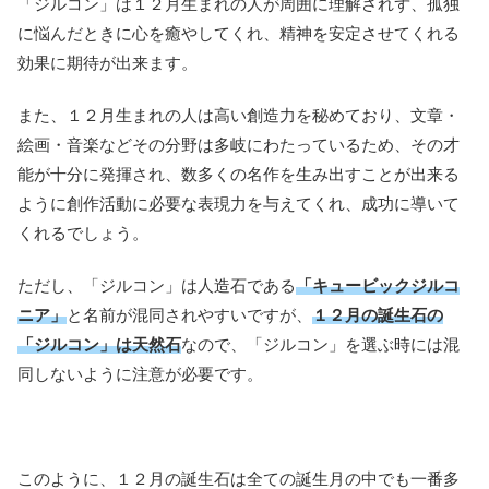
「ジルコン」は１２月生まれの人が周囲に理解されず、孤独
に悩んだときに心を癒やしてくれ、精神を安定させてくれる
効果に期待が出来ます。
また、１２月生まれの人は高い創造力を秘めており、文章・
絵画・音楽などその分野は多岐にわたっているため、その才
能が十分に発揮され、数多くの名作を生み出すことが出来る
ように創作活動に必要な表現力を与えてくれ、成功に導いて
くれるでしょう。
ただし、「ジルコン」は人造石である
「キュービックジルコ
ニア」
と名前が混同されやすいですが、
１２月の誕生石の
「ジルコン」は天然石
なので、「ジルコン」を選ぶ時には混
同しないように注意が必要です。
このように、１２月の誕生石は全ての誕生月の中でも一番多