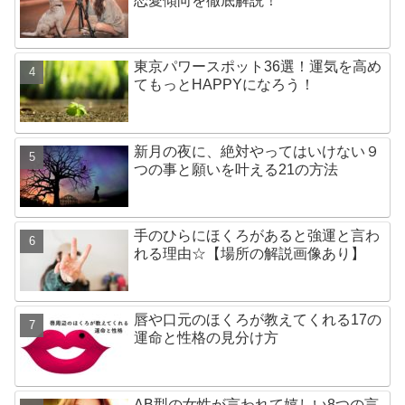
恋愛傾向を徹底解説！
東京パワースポット36選！運気を高め
てもっとHAPPYになろう！
新月の夜に、絶対やってはいけない９
つの事と願いを叶える21の方法
手のひらにほくろがあると強運と言わ
れる理由☆【場所の解説画像あり】
唇や口元のほくろが教えてくれる17の
運命と性格の見分け方
AB型の女性が言われて嬉しい8つの言