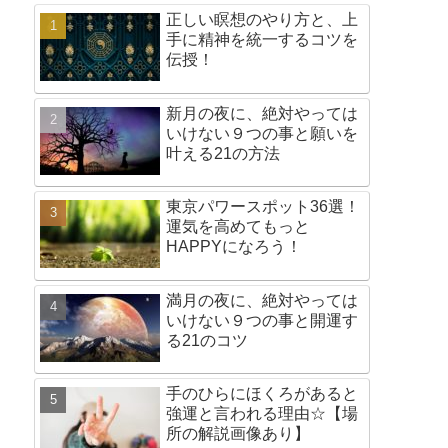
正しい瞑想のやり方と、上
手に精神を統一するコツを
伝授！
新月の夜に、絶対やっては
いけない９つの事と願いを
叶える21の方法
東京パワースポット36選！
運気を高めてもっと
HAPPYになろう！
満月の夜に、絶対やっては
いけない９つの事と開運す
る21のコツ
手のひらにほくろがあると
強運と言われる理由☆【場
所の解説画像あり】