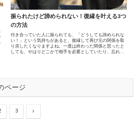
振られたけど諦められない！復縁を叶える3つ
の方法
幸
付き合っていた人に振られても、「どうしても諦められな
諦
い！」という気持ちがあると、復縁して再び元の関係を取
い
り戻したくなりますよね。一度は終わった関係と思ったと
る
しても、やはりどこかで相手を必要としていたり、忘れら
っ
れずにいたりと、もどかしい気持ちが芽生える方も多いの
っ
ではないでしょうか。しかし、無理に振られた相手と復縁
しようと...
のページ
次
2
3
へ