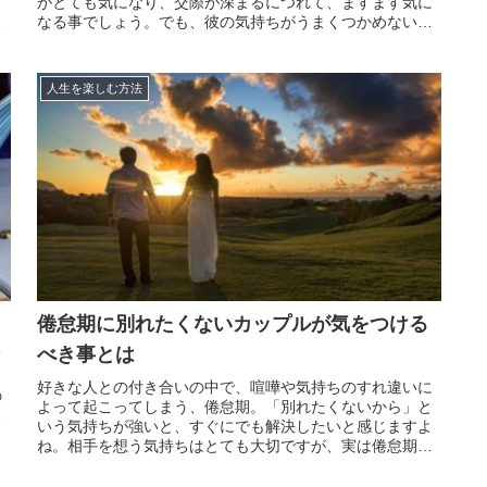
っ
がとても気になり、交際が深まるにつれて、ますます気に
う
なる事でしょう。でも、彼の気持ちがうまくつかめない
で、イライラしたり、不安になったり・・・時には、泣き
好
たくなることがあるかもしれません。そして、どうしたら
彼の気持ち...
人生を楽しむ方法
倦怠期に別れたくないカップルが気をつける
べき事とは
て
好きな人との付き合いの中で、喧嘩や気持ちのすれ違いに
の
よって起こってしまう、倦怠期。「別れたくないから」と
た
いう気持ちが強いと、すぐにでも解決したいと感じますよ
ろ
ね。相手を想う気持ちはとても大切ですが、実は倦怠期に
ま
別れたくないカップルには気を付けるべき事があります。
倦怠期は精神的にナーバスになりやすい時期ですので、怒