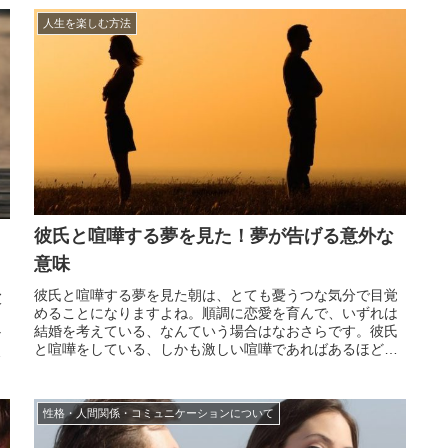
りや焦り...
人生を楽しむ方法
彼氏と喧嘩する夢を見た！夢が告げる意外な
意味
彼氏と喧嘩する夢を見た朝は、とても憂うつな気分で目覚
彼
めることになりますよね。順調に恋愛を育んで、いずれは
し
結婚を考えている、なんていう場合はなおさらです。彼氏
な
と喧嘩をしている、しかも激しい喧嘩であればあるほど、
こ
例え夢とはいえ、その意味することがとても気になるもの
深
です。そこで今回は、彼氏と喧嘩する夢の意味について、
ン
詳しく探...
性格・人間関係・コミュニケーションについて