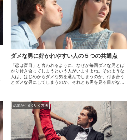
ダメな男に好かれやすい人の５つの共通点
「恋は盲目」と言われるように、なぜか毎回ダメな男とば
え
かり付き合ってしまうという人がいますよね。そのような
に
人は、はじめからダメな男を選んでしまうのか、付き合う
か
とダメな男にしてしまうのか、それとも男を見る目がない
な
のか、男運が無いのか、考えても理由がわからず、悲しい
、
思いを繰り返してしまいます。実はこのようなダメな男に
引っかか...
恋愛がうまくいく方法