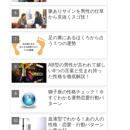
脈ありサインを男性の仕草
から見抜くスゴ技！
足の裏にあるほくろから占
う７つの運勢
AB型の男性が言われて嬉し
い8つの言葉と生まれ持っ
た性格を徹底解説！
獅子座の性格チェック！今
すぐわかる運勢恋愛行動パ
ターン
血液型でわかる！あの人の
性格・恋愛・行動パターン