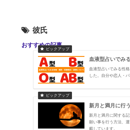
彼氏
おすすめの記事
血液型占いでみ
血液型占いでみる性格
した。自分や恋人・パ
新月と満月に行
新月と満月に関する記
願い事を行う方法、運
載しています。