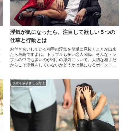
浮気が気になったら、注目して欲しい５つの
仕草と行動とは
お付き合いしている相手の浮気を簡単に見抜くことが出来
い
たら最高ですよね。トラブルも多い恋人関係、そんなトラ
を
ブルの中でも多いのが相手の浮気について。大切な相手だ
に
からこそ浮気をしていないかどうかは気になるポイント。
良
しかし、浮気は決定的な証拠が結論を出すのがとても難し
い
く不安も長続きしがちですので、簡単に相手が浮気をして
れ
いるかど...
復縁を成功させる方法