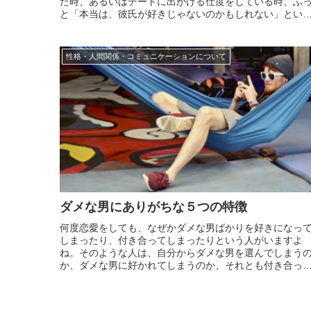
た時、あるいはデートに出かける仕度をしている時、ふ
と「本当は、彼氏が好きじゃないのかもしれない」とい
気がして、自分で驚くことも。そんな時、多くの女性は
「イヤだな。わたし、どうかしている」と考えて彼氏が
きじゃない...
性格・人間関係・コミュニケーションについて
ダメな男にありがちな５つの特徴
何度恋愛をしても、なぜかダメな男ばかりを好きになっ
しまったり、付き合ってしまったりという人がいますよ
ね。そのような人は、自分からダメな男を選んでしまう
か、ダメな男に好かれてしまうのか、それとも付き合っ
相手をダメな男にしてしまうのか、理由や原因はいろい
ありますが、恋愛をする度に悲しい思いを繰り返してし
います。実...