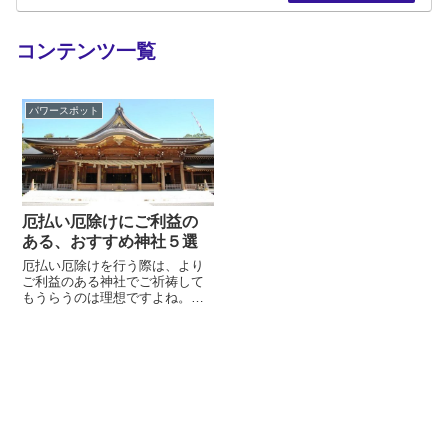
コンテンツ一覧
パワースポット
厄払い厄除けにご利益の
ある、おすすめ神社５選
厄払い厄除けを行う際は、より
ご利益のある神社でご祈祷して
もうらうのは理想ですよね。人
生の転機が訪れる歳で、それに
伴い災厄に遭いやすくなるとさ
れる厄年。男性は２５歳と４２
歳、６１歳など。女性は１９歳
と３３歳、３７歳などがこの厄
年とされ、さらにこの年齢の前
後を前厄、後厄と呼びます。災
厄から身を守るために神社や寺
院で行うのが...