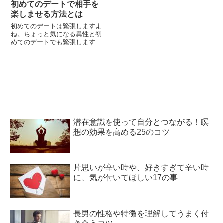
初めてのデートで相手を
楽しませる方法とは
初めてのデートは緊張しますよ
ね。ちょっと気になる異性と初
めてのデートでも緊張します
が、ずっと想いを寄せていた相
手との念願叶ってのデートなら
尚更です。何を着ていこうか、
から始まって、どこへ行こう
か、何をしようか、何を食べよ
うか、どんな話をしようか、考
えだしたら、楽しさより不安の
方が大きくなってしまう方もい
らっしゃるかもし...
潜在意識を使って自分とつながる！瞑
想の効果を高める25のコツ
片思いが辛い時や、好きすぎて辛い時
に、気が付いてほしい17の事
長男の性格や特徴を理解してうまく付