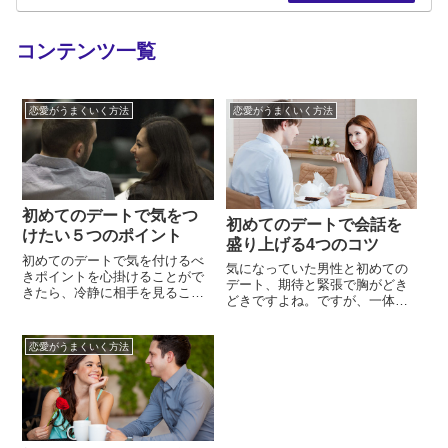
コンテンツ一覧
恋愛がうまくいく方法
恋愛がうまくいく方法
初めてのデートで気をつ
初めてのデートで会話を
けたい５つのポイント
盛り上げる4つのコツ
初めてのデートで気を付けるべ
気になっていた男性と初めての
きポイントを心掛けることがで
デート、期待と緊張で胸がどき
きたら、冷静に相手を見ること
どきですよね。ですが、一体ど
ができそうですよね。恋愛にお
ういった会話をすればよいのか
いて初デートはこれからの関係
わからなくて不安ばかりが募る
を判断するための重要なポイン
恋愛がうまくいく方法
という方も多いのではないでし
トになるため、失敗を避けたい
ょうか。もし沈黙が続いてしま
と思う方が多いのは当然。ま
ったらどうしよう、もし会話が
た、初めてのデートで気を付け
続かなかったら嫌われるのでは
たいことを考える場合、相手の
ないか・・・そんなことを考え
どこを見るかということに重点
て寝不足になってしまっては初
を置きがちです...
めてのデート...