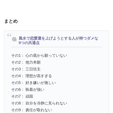
まとめ
風水で恋愛運を上げようとする人が持つダメな
9つの共通点
その1： 心の底から願っていない
その2： 他力本願
その3： 三日坊主
その4： 理想が高すぎる
その5： 好き嫌いが激しい
その6： 執着が強い
その7： 頑固
その8： 自分を冷静に見られない
その9： 責任が取れない