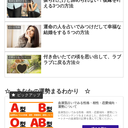
振られたけど諦められない！復縁を叶
復縁を成功させる方法
える3つの方法
運命の人を占いでみつけだして幸福な
占いと性格
結婚をする５つの方法
付き合いたての頃を思い出して、ラブ
恋愛がうまくいく方法
ラブに戻る方法☆
☆ あなたの運勢まるわかり ☆
血液型占いでみる性格・相性・恋愛傾向・
運勢について
血液型占いでみる性格・相性・恋愛傾向・運勢につ
いてのコンテンツをまとめました。自分や恋人・パ
ートナーの血液型の記事を選んでご覧ください。