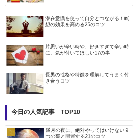
潜在意識を使って自分とつながる！瞑
想の効果を高める25のコツ
片思いが辛い時や、好きすぎて辛い時
に、気が付いてほしい17の事
長男の性格や特徴を理解してうまく付
き合うコツ
今日の人気記事 TOP10
満月の夜に、絶対やってはいけない９
つの事と開運する21のコツ