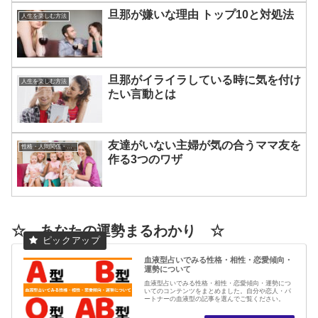
旦那が嫌いな理由 トップ10と対処法
人生を楽しむ方法
旦那がイライラしている時に気を付け
人生を楽しむ方法
たい言動とは
友達がいない主婦が気の合うママ友を
性格・人間関係・コミュニケーションについて
作る3つのワザ
☆ あなたの運勢まるわかり ☆
血液型占いでみる性格・相性・恋愛傾向・
運勢について
血液型占いでみる性格・相性・恋愛傾向・運勢につ
いてのコンテンツをまとめました。自分や恋人・パ
ートナーの血液型の記事を選んでご覧ください。