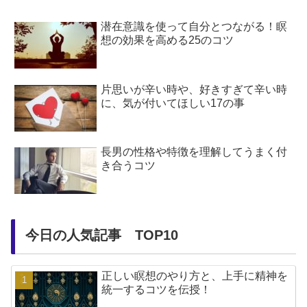
潜在意識を使って自分とつながる！瞑
想の効果を高める25のコツ
片思いが辛い時や、好きすぎて辛い時
に、気が付いてほしい17の事
長男の性格や特徴を理解してうまく付
き合うコツ
今日の人気記事 TOP10
正しい瞑想のやり方と、上手に精神を
統一するコツを伝授！