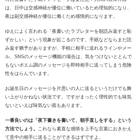
は、日中は交感神経が優位に働いているため理知的になり、
夜は副交感神経が優位に働くため感情的になります。
ゆえによく言われる「夜書いたラブレターを朝読み返すと恥
ずかしい」という現象が起こるのです。手紙などならまだ読
み返す猶予がありますが、手軽に相手に送れるラインやメー
ル、SNSのメッセージ機能の場合は、気をつけないととんで
もないポエム調のメッセージを即時相手に送ってしまう危険
性をはらんでいます。
お誕生日のメッセージを片思いの人に送るというだけでも舞
い上がりかねない状況です。ですがまったく理性的でも味気
ないといえば味気ない面もあります。
一番良いのは「夜下書きを書いて、朝手直しをする」という
方法でしょう。
これなら素直な感情を上手な言葉におきかえ
て意中の相手に送ることができるはずですよ。