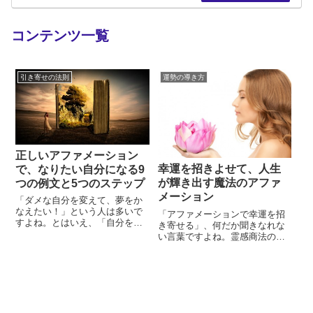
コンテンツ一覧
引き寄せの法則
運勢の導き方
正しいアファメーション
幸運を招きよせて、人生
で、なりたい自分になる9
が輝き出す魔法のアファ
つの例文と5つのステップ
メーション
「ダメな自分を変えて、夢をか
なえたい！」という人は多いで
「アファメーションで幸運を招
すよね。とはいえ、「自分を変
き寄せる」、何だか聞きなれな
える」と口でいうのは簡単です
い言葉ですよね。霊感商法の一
が、実行するのは難しいでしょ
種ではないかと警戒する方もい
う。具体的に何をすればいいの
るでしょう。しかし、この「ア
かわからず、結局はダメなパタ
ファメーション」、一流アスリ
ーンにはまってしまったという
ートやビジネスの最前線で働く
人はたくさんいるはず。その中
ビジネスマンの間では当然のよ
でも最近では「アファメーショ
うに行われていることなので
ン」が人気になっています。ア