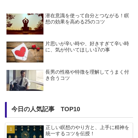
す。では、「アファメーショ
ファメーショ...
ン」とは一体どういう意味なの
でしょうか。「ア...
潜在意識を使って自分とつながる！瞑
想の効果を高める25のコツ
片思いが辛い時や、好きすぎて辛い時
に、気が付いてほしい17の事
長男の性格や特徴を理解してうまく付
き合うコツ
今日の人気記事 TOP10
正しい瞑想のやり方と、上手に精神を
統一するコツを伝授！