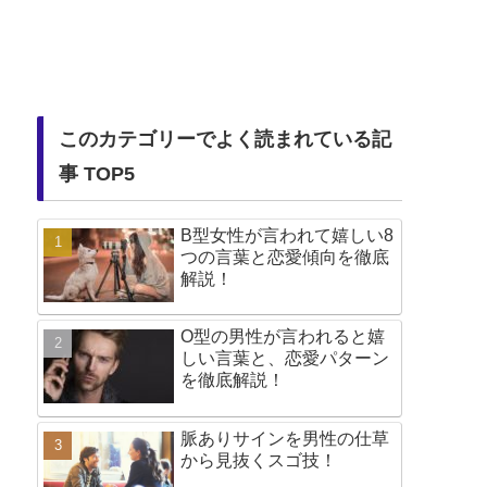
このカテゴリーでよく読まれている記
事 TOP5
B型女性が言われて嬉しい8
つの言葉と恋愛傾向を徹底
解説！
O型の男性が言われると嬉
しい言葉と、恋愛パターン
を徹底解説！
脈ありサインを男性の仕草
から見抜くスゴ技！