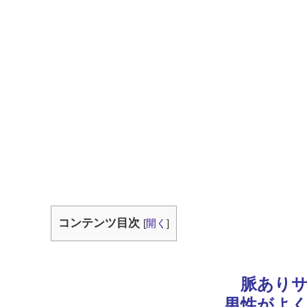
コンテンツ目次
[
開く
]
脈あり
男性がよ