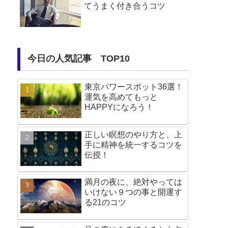
てうまく付き合うコツ
今日の人気記事 TOP10
東京パワースポット36選！
運気を高めてもっと
HAPPYになろう！
正しい瞑想のやり方と、上
手に精神を統一するコツを
伝授！
満月の夜に、絶対やっては
いけない９つの事と開運す
る21のコツ