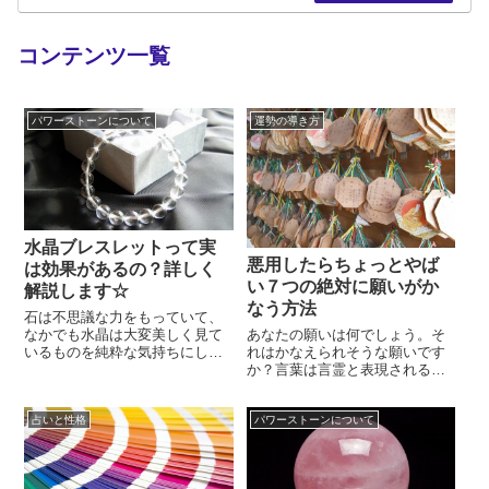
コンテンツ一覧
パワーストーンについて
運勢の導き方
水晶ブレスレットって実
悪用したらちょっとやば
は効果があるの？詳しく
い７つの絶対に願いがか
解説します☆
なう方法
石は不思議な力をもっていて、
あなたの願いは何でしょう。そ
なかでも水晶は大変美しく見て
れはかなえられそうな願いです
いるものを純粋な気持ちにして
か？言葉は言霊と表現されるよ
くれますよね。周りを浄化し、
うに、生きていると思われてい
幸運を呼び寄せる力がある特別
ます。他にも「引き寄せの法
な石が水晶です。そのため古く
占いと性格
パワーストーンについて
則」のように、言葉で願いを引
からお守りや魔よけなどに使わ
き寄せる事も可能です。その
れてきました。それを手軽に、
昔、仏教を悟ったブッダは言葉
そしてお洒落に身につけること
の力を知っていました。願いを
ができるのがブレスレットのよ