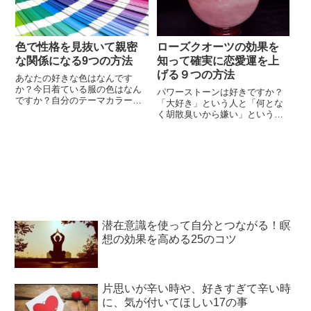
かなえ、幸せを引き寄せる言葉
いところですよね。とはいえ、
をとなえましょう。あなたの願
確かにきれい...
いもかなうかもし...
色で性格を見抜いて親密
ローズクオーツの効果を
な関係になる9つの方法
知って確実に恋愛運を上
げる９つの方法
あなたの好きな色はなんです
か？今日着ている服の色はなん
パワーストーンは好きですか？
ですか？自分のテーマカラーや
「大好き」という人と「何とな
その日のTPO心をに合わせた色
く胡散臭いから嫌い」という人
の服を着ることによって、人は
に分かれるのではないでしょう
元気になったり、落ち着いた
か。パワーストーンはよく分か
り、周りと同調できたりできる
らないけれど、「ローズクオー
ものですね。人間の内部を探る
ツ」という名前は知っていると
には、外部を見ればいい。そこ
いう人も多いでしょう。ローズ
に我々の内部が象徴されている
クオーツの効果として有名なの
のだから。そう言った詩人もい
は恋愛運を上げるというもので
るくらい、人間...
す。若い女性に絶大な人気を誇
るローズクオ...
潜在意識を使って自分とつながる！瞑
想の効果を高める25のコツ
片思いが辛い時や、好きすぎて辛い時
に、気が付いてほしい17の事