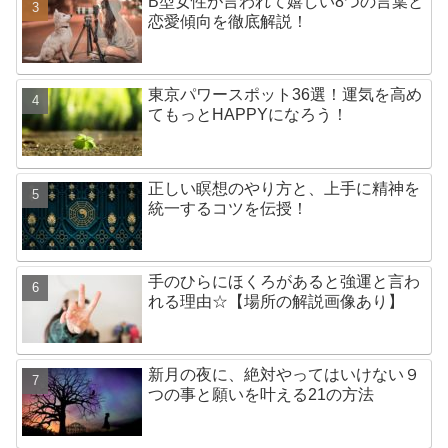
B型女性が言われて嬉しい8つの言葉と
恋愛傾向を徹底解説！
東京パワースポット36選！運気を高め
てもっとHAPPYになろう！
正しい瞑想のやり方と、上手に精神を
統一するコツを伝授！
手のひらにほくろがあると強運と言わ
れる理由☆【場所の解説画像あり】
新月の夜に、絶対やってはいけない９
つの事と願いを叶える21の方法