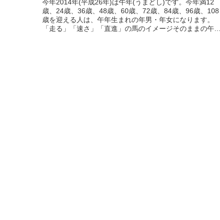
今年2014年(平成26年)は午年(うまどし)です。今年満12
歳、24歳、36歳、48歳、60歳、72歳、84歳、96歳、108
歳を迎える人は、午年生まれの年男・年女になります。
「走る」「速さ」「直進」の馬のイメージそのままの午
生まれの人は、どんな性格や傾向があるのでしょうか？
近な午年生まれの人を思い浮かべながら、...