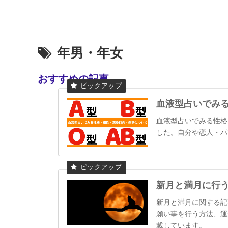
年男・年女
おすすめの記事
血液型占いでみ
血液型占いでみる性格
した。自分や恋人・パ
新月と満月に行
新月と満月に関する記
願い事を行う方法、運
載しています。